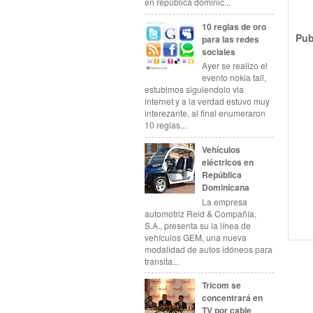
en república dominic...
10 reglas de oro
Pub
para las redes
sociales
Ayer se realizo el
evento nokia tall,
estubimos siguiendolo via
internet y a la verdad estuvo muy
interezante, al final enumeraron
10 reglas...
Vehículos
eléctricos en
República
Dominicana
La empresa
automotriz Reid & Compañía,
S.A., presenta su la línea de
vehículos GEM, una nueva
modalidad de autos idóneos para
transita...
Tricom se
concentrará en
TV por cable