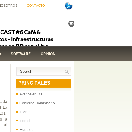
NOSOTROS
CONTACTO
D
SOFTWARE
OPINION
PRINCIPALES
Avance en R.D
cada
Gobierno Dominicano
d La
Internet
101.
os a
Indotel
o al
Estudios