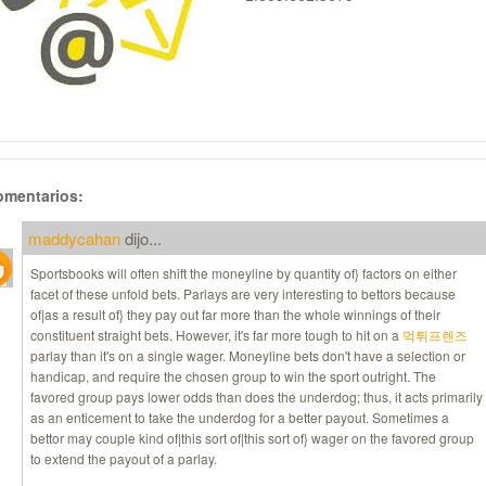
omentarios:
maddycahan
dijo...
Sportsbooks will often shift the moneyline by quantity of} factors on either
facet of these unfold bets. Parlays are very interesting to bettors because
of|as a result of} they pay out far more than the whole winnings of their
constituent straight bets. However, it's far more tough to hit on a
먹튀프렌즈
parlay than it's on a single wager. Moneyline bets don't have a selection or
handicap, and require the chosen group to win the sport outright. The
favored group pays lower odds than does the underdog; thus, it acts primarily
as an enticement to take the underdog for a better payout. Sometimes a
bettor may couple kind of|this sort of|this sort of} wager on the favored group
to extend the payout of a parlay.