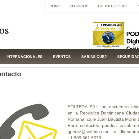
HOME
SERVICIOS
GILBERTO PEREZ
INTERNACIONALES
EVENTOS
SABIAS QUE?
SEGURIDA
ntacto
SOLTEDA SRL. se encuentra ubi
en la Republica Dominicana Ciuda
Romana, calle Juan Bautista Morel 
Para contactos puedes escribirn
gperez@solteda.com o llamand
+1.809.661.5679