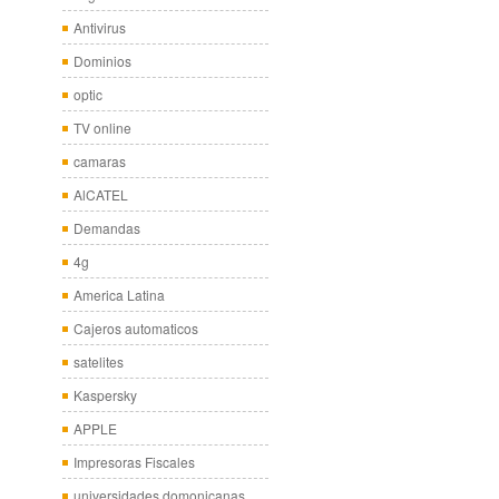
Antivirus
Dominios
optic
TV online
camaras
AlCATEL
Demandas
4g
America Latina
Cajeros automaticos
satelites
Kaspersky
APPLE
Impresoras Fiscales
universidades domonicanas