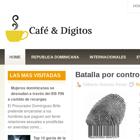
HO
HOME
REPUBLICA DOMINICANA
INTERNACIONALES
E
Batalla por contro
LAS MAS VISITADAS
Gilberto Antonio Perez
N
Mujeres dominicanas se
desnudan a través del BB PIN
a cambio de recargas
El Procurador Domínguez Brito
pretende encarcelar a los
hombres que paguen por tener
relaciones sexuales a prostitutas
en avenidas como...
Top 10 gurús de la