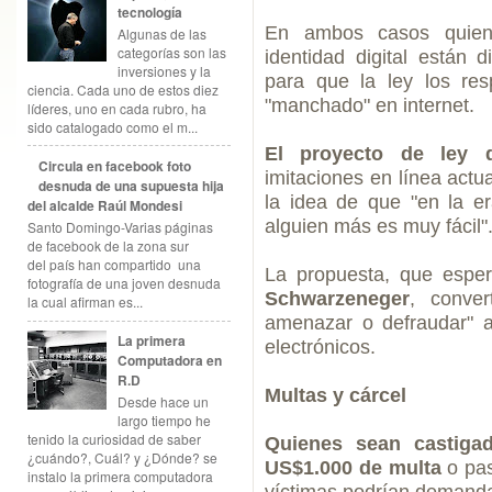
tecnología
En ambos casos quien
Algunas de las
categorías son las
identidad digital están 
inversiones y la
para que la ley los re
ciencia. Cada uno de estos diez
"manchado" en internet.
líderes, uno en cada rubro, ha
sido catalogado como el m...
El proyecto de ley d
Circula en facebook foto
imitaciones en línea actu
desnuda de una supuesta hija
la idea de que "en la er
del alcalde Raúl Mondesi
alguien más es muy fácil"
Santo Domingo-Varias páginas
de facebook de la zona sur
del país han compartido una
La propuesta, que esper
fotografía de una joven desnuda
Schwarzeneger
, convert
la cual afirman es...
amenazar o defraudar" a
La primera
electrónicos.
Computadora en
R.D
Multas y cárcel
Desde hace un
largo tiempo he
tenido la curiosidad de saber
Quienes sean castigad
¿cuándo?, Cuál? y ¿Dónde? se
US$1.000 de multa
o pa
instalo la primera computadora