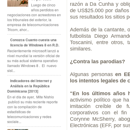
razón a Da Cunha y obli
Luego de cinco
años perdidos en
de US$25.000 por daños y
negociaciones con acreedores en
sus resultados los sitios 
los tribunales del exterior, la
empresa de telecomunicaciones
Además de la cantante, o
Tricom, ahor...
futbolista Diego Arman
Conozca Cuanto cuesta una
Toscanini, entre otros
licencia de Windows 8 en R.D.
similares.
Recientemente microsoft lanzó a
nivel mundial la versión oficial de
su más actual sistema operativo
¿Contra las parodias?
llamado Windows 8 . El nuevo
sist...
Algunas personas
en EE
los intentos legales de c
Indicadores del Internet y
Análisis en la República
Dominicana [2013]
"En los últimos años 
En el día de ayer, Mite Nishio
activismo político que ha
publicó su más reciente reporte
imitación creíble de f
con la compilación de
estadísticas de
corporativos con el fin 
telecomunicaciones y redes
Corynne McSherry, abog
sociale...
Electrónicas (EFF, por sus