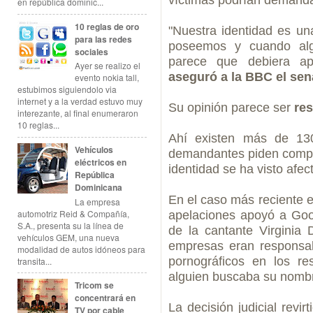
víctimas podrían demand
en república dominic...
10 reglas de oro
"Nuestra identidad es u
para las redes
poseemos y cuando algu
sociales
parece que debiera apl
Ayer se realizo el
aseguró a la BBC el sen
evento nokia tall,
estubimos siguiendolo via
internet y a la verdad estuvo muy
Su opinión parece ser
res
interezante, al final enumeraron
10 reglas...
Ahí existen más de 130
Vehículos
demandantes piden compe
eléctricos en
identidad se ha visto afec
República
Dominicana
En el caso más reciente en 
La empresa
automotriz Reid & Compañía,
apelaciones apoyó a Goo
S.A., presenta su la línea de
de la cantante Virgini
vehículos GEM, una nueva
empresas eran responsabl
modalidad de autos idóneos para
pornográficos en los r
transita...
alguien buscaba su nomb
Tricom se
concentrará en
La decisión judicial revi
TV por cable