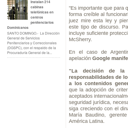
Instalan 214
cabinas
"Es importante que para q
telefónicas en
forma creíble al funciona
centros
juez mire esta ley y pi
penitenciarios
este tipo de discurso. P
Dominicanos
incluye suficiente protecci
SANTO DOMINGO.- La Dirección
General de Servicios
McSherry.
Penitenciarios y Correccionales
(DGSPC), con el respaldo de la
En el caso de Argentin
Procuraduría General de la...
apelación
Google manife
"La decisión de la
responsabilidades de los
a los contenidos gene
que la adopción de criter
aceptados internacionalm
seguridad jurídica, necesa
siga creciendo con el di
María Baudino, gerente
América Latina.