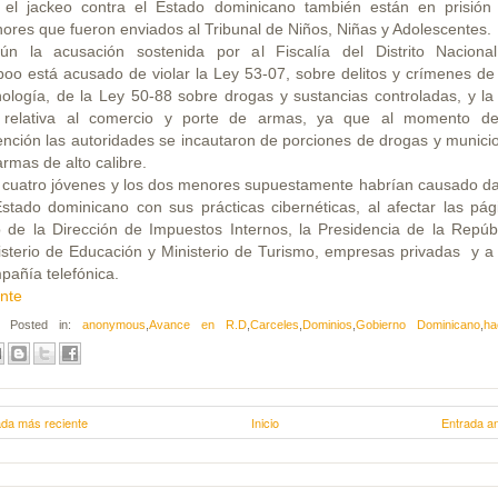
 el jackeo contra el Estado dominicano también están en prisión
ores que fueron enviados al Tribunal de Niños, Niñas y Adolescentes.
ún la acusación sostenida por al Fiscalía del Distrito Nacional
poo está acusado de violar la Ley 53-07, sobre delitos y crímenes de 
nología, de la Ley 50-88 sobre drogas y sustancias controladas, y la
 relativa al comercio y porte de armas, ya que al momento d
ención las autoridades se incautaron de porciones de drogas y munici
armas de alto calibre.
 cuatro jóvenes y los dos menores supuestamente habrían causado d
Estado dominicano con sus prácticas cibernéticas, al afectar las pág
 de la Dirección de Impuestos Internos, la Presidencia de la Repúbl
isterio de Educación y Ministerio de Turismo, empresas privadas y a
pañía telefónica.
nte
Posted in:
anonymous
,
Avance en R.D
,
Carceles
,
Dominios
,
Gobierno Dominicano
,
ha
ada más reciente
Inicio
Entrada an