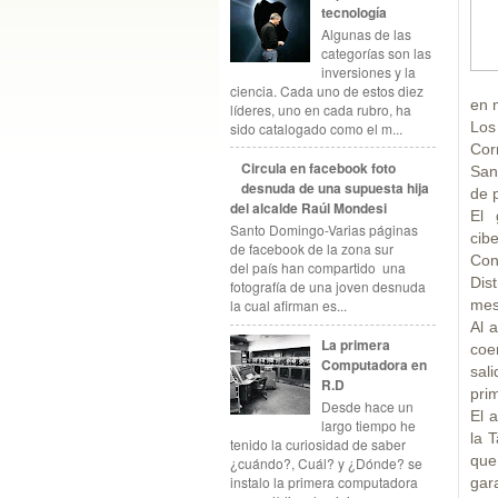
tecnología
Algunas de las
categorías son las
inversiones y la
ciencia. Cada uno de estos diez
en 
líderes, uno en cada rubro, ha
Los
sido catalogado como el m...
Cor
Circula en facebook foto
San
desnuda de una supuesta hija
de p
del alcalde Raúl Mondesi
El 
Santo Domingo-Varias páginas
cib
de facebook de la zona sur
Con
del país han compartido una
Dist
fotografía de una joven desnuda
mes
la cual afirman es...
Al 
La primera
coe
Computadora en
sal
R.D
pri
Desde hace un
El 
largo tiempo he
la 
tenido la curiosidad de saber
que
¿cuándo?, Cuál? y ¿Dónde? se
instalo la primera computadora
gar