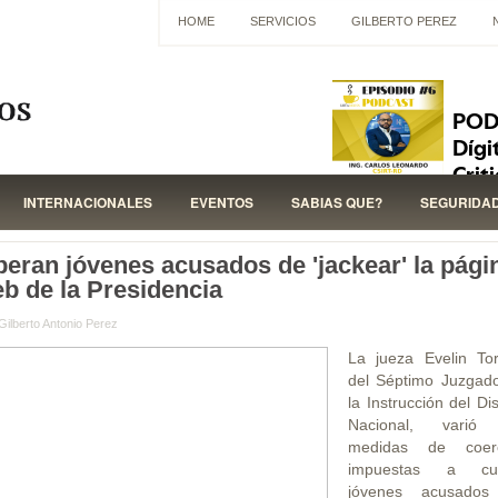
HOME
SERVICIOS
GILBERTO PEREZ
INTERNACIONALES
EVENTOS
SABIAS QUE?
SEGURIDA
beran jóvenes acusados de 'jackear' la pági
b de la Presidencia
Gilberto Antonio Perez
La jueza Evelin Tor
del Séptimo Juzgad
la Instrucción del Dis
Nacional, varió 
medidas de coerc
impuestas a cua
jóvenes acusados