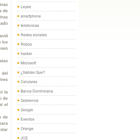
inas
Leyes
a de
smartphone
tras
tado
telefonicas
Redes sociales
avid
 los
Robos
eses
hacker
atas
Microsoft
¿Sabías Que?
 del
 tres
Celulares
Banca Dominicana
ó la
o de
Gobiernos
l el
Google
o de
Eventos
para
Orange
star
JCE