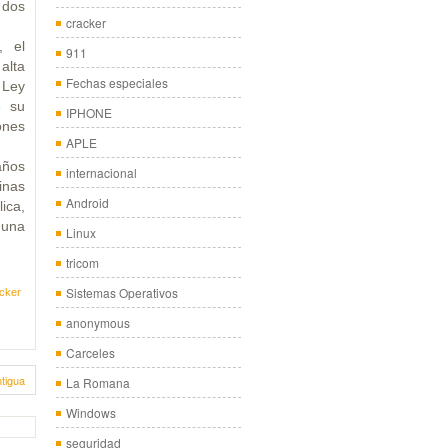
 dos
cracker
, el
911
alta
Fechas especiales
 Ley
e su
IPHONE
ones
APLE
años
internacional
inas
Android
ica,
 una
Linux
tricom
Sistemas Operativos
cker
anonymous
Carceles
tigua
La Romana
Windows
seguridad