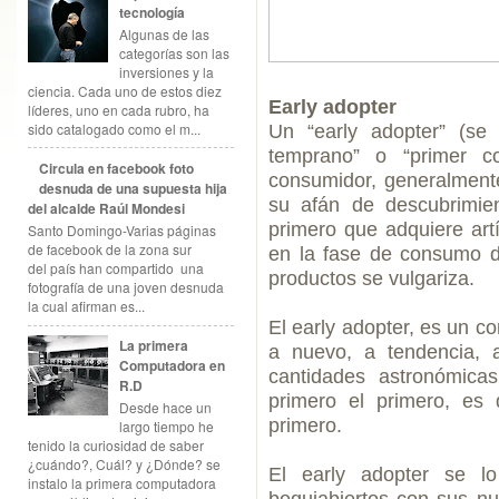
tecnología
Algunas de las
categorías son las
inversiones y la
ciencia. Cada uno de estos diez
Early adopter
líderes, uno en cada rubro, ha
sido catalogado como el m...
Un “early adopter” (se
temprano” o “primer c
Circula en facebook foto
consumidor, generalmente
desnuda de una supuesta hija
su afán de descubrimien
del alcalde Raúl Mondesi
primero que adquiere ar
Santo Domingo-Varias páginas
de facebook de la zona sur
en la fase de consumo d
del país han compartido una
productos se vulgariza.
fotografía de una joven desnuda
la cual afirman es...
El early adopter, es un c
La primera
a nuevo, a tendencia, 
Computadora en
cantidades astronómica
R.D
primero el primero, es d
Desde hace un
primero.
largo tiempo he
tenido la curiosidad de saber
¿cuándo?, Cuál? y ¿Dónde? se
El early adopter se l
instalo la primera computadora