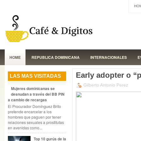
HO
HOME
REPUBLICA DOMINICANA
INTERNACIONALES
E
Early adopter o “
LAS MAS VISITADAS
Gilberto Antonio Perez
Mujeres dominicanas se
desnudan a través del BB PIN
a cambio de recargas
El Procurador Domínguez Brito
pretende encarcelar a los
hombres que paguen por tener
relaciones sexuales a prostitutas
en avenidas como...
Top 10 gurús de la