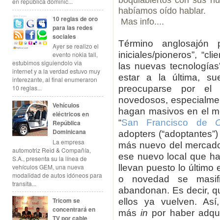
boquiabiertos con sus nu
en república dominic...
habíamos oído hablar.
10 reglas de oro
Mas info....
para las redes
sociales
Término anglosajón p
Ayer se realizo el
iniciales/pioneros”, “c
evento nokia tall,
estubimos siguiendolo via
las nuevas tecnologías
internet y a la verdad estuvo muy
estar a la última, su
interezante, al final enumeraron
preocuparse por el 
10 reglas...
novedosos, especialmen
Vehículos
hagan masivos en el me
eléctricos en
“
San Francisco de
República
Dominicana
adopters (“adoptantes”)
La empresa
más nuevo del mercado 
automotriz Reid & Compañía,
ese nuevo local que ha
S.A., presenta su la línea de
llevan puesto lo últim
vehículos GEM, una nueva
modalidad de autos idóneos para
o novedad se masifi
transita...
abandonan. Es decir, q
ellos ya vuelven. As
Tricom se
concentrará en
más
in
por haber adqui
TV por cable