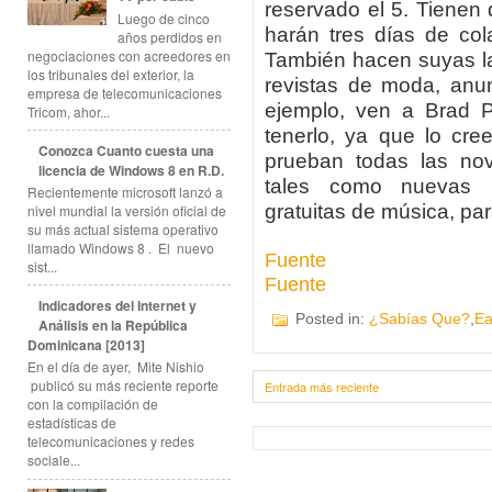
reservado el 5. Tienen 
Luego de cinco
harán tres días de col
años perdidos en
negociaciones con acreedores en
También hacen suyas l
los tribunales del exterior, la
revistas de moda, anun
empresa de telecomunicaciones
ejemplo, ven a Brad Pi
Tricom, ahor...
tenerlo, ya que lo cre
Conozca Cuanto cuesta una
prueban todas las no
licencia de Windows 8 en R.D.
tales como nuevas r
Recientemente microsoft lanzó a
gratuitas de música, pa
nivel mundial la versión oficial de
su más actual sistema operativo
llamado Windows 8 . El nuevo
Fuente
sist...
Fuente
Indicadores del Internet y
Posted in:
¿Sabías Que?
,
Ea
Análisis en la República
Dominicana [2013]
En el día de ayer, Mite Nishio
publicó su más reciente reporte
Entrada más reciente
con la compilación de
estadísticas de
telecomunicaciones y redes
sociale...