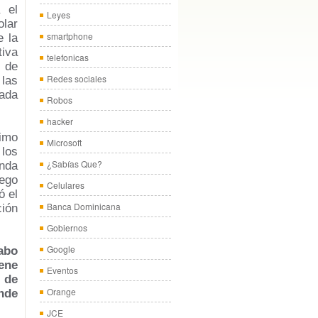
 el
Leyes
lar
smartphone
e la
iva
telefonicas
 de
Redes sociales
las
ada
Robos
hacker
ximo
Microsoft
 los
¿Sabías Que?
nda
ego
Celulares
ó el
Banca Dominicana
ión
Gobiernos
Google
abo
iene
Eventos
s de
Orange
onde
JCE