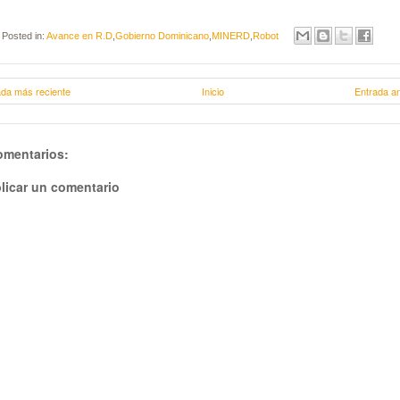
Posted in:
Avance en R.D
,
Gobierno Dominicano
,
MINERD
,
Robot
ada más reciente
Inicio
Entrada an
omentarios:
licar un comentario