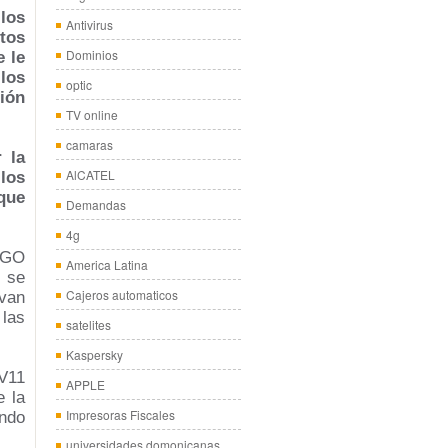
 los
Antivirus
tos
Dominios
e le
los
optic
ión
TV online
camaras
 la
AlCATEL
los
que
Demandas
4g
EGO
America Latina
 se
Cajeros automaticos
van
 las
satelites
Kaspersky
XV11
APPLE
e la
Impresoras Fiscales
ando
universidades domonicanas