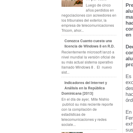
Luego de cinco
Pre
años perdidos en
al
negociaciones con acreedores en
mat
los tribunales del exterior, la
ha
empresa de telecomunicaciones
co
Tricom, ahor...
en 
Conozca Cuanto cuesta una
licencia de Windows 8 en R.D.
De
Recientemente microsoft lanzó a
co
nivel mundial la versión oficial de
al
su más actual sistema operativo
pr
llamado Windows 8 . El nuevo
sist...
Es
ex
Indicadores del Internet y
Análisis en la República
de
Dominicana [2013]
hac
En el día de ayer, Mite Nishio
órd
publicó su más reciente reporte
con la compilación de
En 
estadísticas de
Fer
telecomunicaciones y redes
exh
sociale...
sus