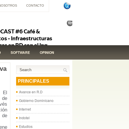
NOSOTROS
CONTACTO
D
SOFTWARE
OPINION
iva
PRINCIPALES
Avance en R.D
 El
 de
Gobierno Dominicano
vés
Internet
ión
de
Indotel
Estudios
ene