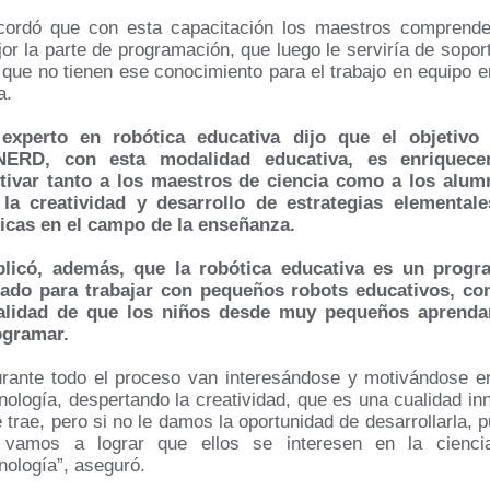
cordó que con esta capacitación los maestros comprende
or la parte de programación, que luego le serviría de sopor
 que no tienen ese conocimiento para el trabajo en equipo e
a.
 experto en robótica educativa dijo que el objetivo 
NERD, con esta modalidad educativa, es enriquece
tivar tanto a los maestros de ciencia como a los alum
 la creatividad y desarrollo de estrategias elementale
icas en el campo de la enseñanza.
plicó, además, que la robótica educativa es un progr
eado para trabajar con pequeños robots educativos, con
nalidad de que los niños desde muy pequeños aprenda
ogramar.
rante todo el proceso van interesándose y motivándose e
nología, despertando la creatividad, que es una cualidad in
 trae, pero si no le damos la oportunidad de desarrollarla, 
 vamos a lograr que ellos se interesen en la cienci
nología”, aseguró.