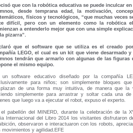
cisó que con la robótica educativa se puede inculcar en
umnos, desde temprana edad, la motivación, concep
emáticos, físicos y tecnológicos, “que muchas veces s
ce difícil, pero con un elemento como la robótica el
mienzan a entenderlo mejor que con una simple explicac
la pizarra”.
claró que el software que se utiliza es el creado por
mpañía LEGO, el cual es un kit que viene desarmado y 
umnos tendrán que armarlo con algunas de las figuras 
opone el mismo equipo.
 un software educativo diseñado por la compañía L
clusivamente para niños; son simplemente bloques que
splazan de una forma muy intuitiva, de manera que la 
iendo simplemente para arrastrar y soltar cada una de
enes que luego va a ejecutar el robot, expuso el experto.
el pabellón del MINERD, durante la celebración de la 
ia Internacional del Libro 2014 los visitantes disfrutaron d
ibición, observaron e interactuaron con los robots, apreci
 movimientos y agilidad.EFE