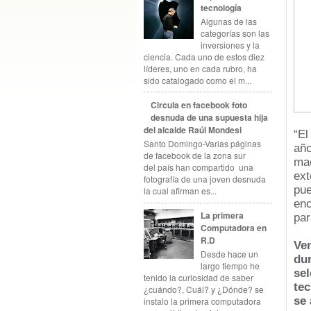
tecnología
Algunas de las
categorías son las
inversiones y la
ciencia. Cada uno de estos diez
líderes, uno en cada rubro, ha
sido catalogado como el m...
Circula en facebook foto
desnuda de una supuesta hija
del alcalde Raúl Mondesi
“El
Santo Domingo-Varias páginas
año
de facebook de la zona sur
ma
del país han compartido una
ex
fotografía de una joven desnuda
pue
la cual afirman es...
en
La primera
par
Computadora en
R.D
Ve
Desde hace un
dur
largo tiempo he
sel
tenido la curiosidad de saber
tec
¿cuándo?, Cuál? y ¿Dónde? se
se 
instalo la primera computadora