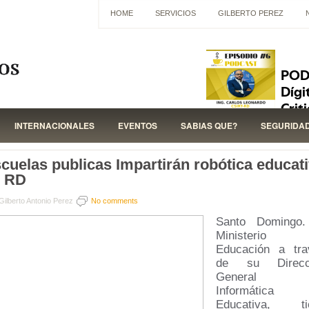
HOME
SERVICIOS
GILBERTO PEREZ
INTERNACIONALES
EVENTOS
SABIAS QUE?
SEGURIDA
cuelas publicas Impartirán robótica educat
n RD
Gilberto Antonio Perez
No comments
Santo Domingo.
Ministerio
Educación a tra
de su Direcc
General 
Informática
Educativa, ti