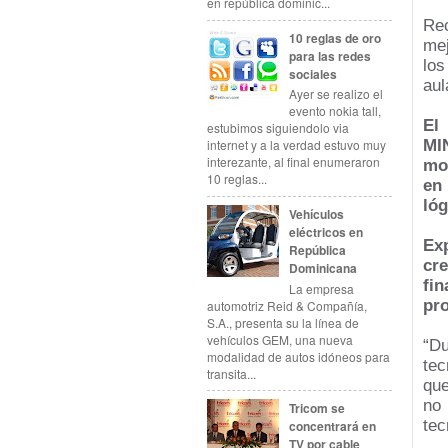
en república dominic...
Re
10 reglas de oro
mej
para las redes
los
sociales
aul
Ayer se realizo el
evento nokia tall,
El
estubimos siguiendolo via
MI
internet y a la verdad estuvo muy
interezante, al final enumeraron
mo
10 reglas...
en
lóg
Vehículos
eléctricos en
Ex
República
cr
Dominicana
fi
La empresa
pr
automotriz Reid & Compañía,
S.A., presenta su la línea de
vehículos GEM, una nueva
“Du
modalidad de autos idóneos para
tec
transita...
que
no
Tricom se
tec
concentrará en
TV por cable