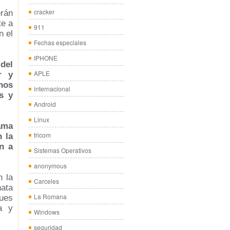
cracker
rán
te a
911
n el
Fechas especiales
IPHONE
del
APLE
r y
nos
internacional
s y
Android
Linux
ama
tricom
 la
n a
Sistemas Operativos
anonymous
n la
Carceles
nata
La Romana
pues
a y
Windows
seguridad