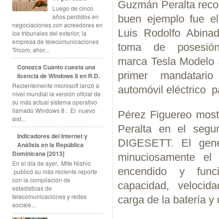
Guzmán Peralta recor
Luego de cinco
años perdidos en
buen ejemplo fue el
negociaciones con acreedores en
Luis Rodolfo Abina
los tribunales del exterior, la
empresa de telecomunicaciones
toma de posesió
Tricom, ahor...
marca Tesla Modelo S
Conozca Cuanto cuesta una
primer mandatari
licencia de Windows 8 en R.D.
Recientemente microsoft lanzó a
automóvil eléctrico p
nivel mundial la versión oficial de
su más actual sistema operativo
llamado Windows 8 . El nuevo
Pérez Figuereo most
sist...
Peralta en el segu
Indicadores del Internet y
DIGESETT. El gene
Análisis en la República
Dominicana [2013]
minuciosamente el 
En el día de ayer, Mite Nishio
encendido y func
publicó su más reciente reporte
con la compilación de
capacidad, velocida
estadísticas de
telecomunicaciones y redes
carga de la baterí
sociale...