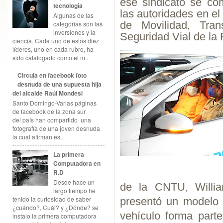
ese sindicato se co
tecnología
las autoridades en el
Algunas de las
de Movilidad, Trans
categorías son las
inversiones y la
Seguridad Vial de la
ciencia. Cada uno de estos diez
líderes, uno en cada rubro, ha
sido catalogado como el m...
Circula en facebook foto
desnuda de una supuesta hija
del alcalde Raúl Mondesi
Santo Domingo-Varias páginas
de facebook de la zona sur
del país han compartido una
fotografía de una joven desnuda
la cual afirman es...
La primera
Computadora en
R.D
Desde hace un
de la CNTU, Willia
largo tiempo he
tenido la curiosidad de saber
presentó un modelo 
¿cuándo?, Cuál? y ¿Dónde? se
vehículo forma part
instalo la primera computadora