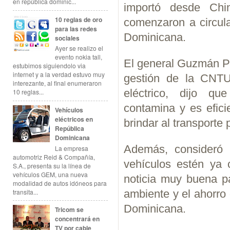
en república dominic...
importó desde Ch
10 reglas de oro
comenzaron a circula
para las redes
Dominicana.
sociales
Ayer se realizo el
evento nokia tall,
El general Guzmán Pe
estubimos siguiendolo via
internet y a la verdad estuvo muy
gestión de la CNTU
interezante, al final enumeraron
eléctrico, dijo q
10 reglas...
contamina y es efici
Vehículos
eléctricos en
brindar al transporte 
República
Dominicana
Además, consideró
La empresa
automotriz Reid & Compañía,
vehículos estén ya 
S.A., presenta su la línea de
vehículos GEM, una nueva
noticia muy buena p
modalidad de autos idóneos para
transita...
ambiente y el ahorro
Dominicana.
Tricom se
concentrará en
TV por cable