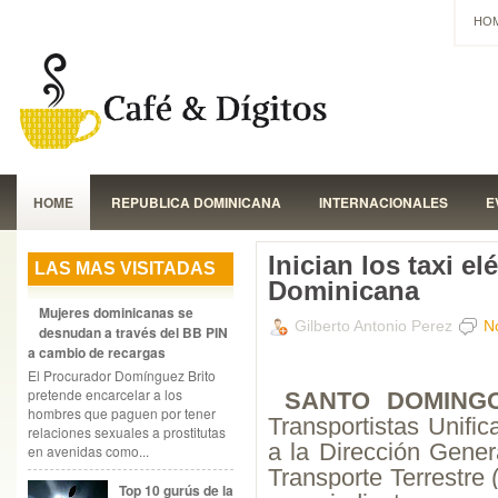
HO
HOME
REPUBLICA DOMINICANA
INTERNACIONALES
E
Inician los taxi e
LAS MAS VISITADAS
Dominicana
Mujeres dominicanas se
Gilberto Antonio Perez
N
desnudan a través del BB PIN
a cambio de recargas
El Procurador Domínguez Brito
pretende encarcelar a los
SANTO DOMINGO
hombres que paguen por tener
Transportistas Unifi
relaciones sexuales a prostitutas
a la Dirección Gener
en avenidas como...
Transporte Terrestr
Top 10 gurús de la