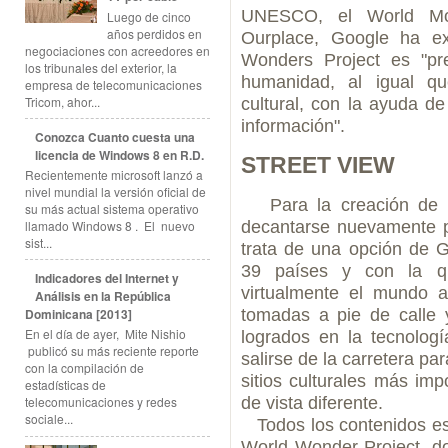
UNESCO, el World Mo
Luego de cinco
años perdidos en
Ourplace, Google ha ex
negociaciones con acreedores en
Wonders Project es "pre
los tribunales del exterior, la
humanidad, al igual qu
empresa de telecomunicaciones
Tricom, ahor...
cultural, con la ayuda d
información".
Conozca Cuanto cuesta una
licencia de Windows 8 en R.D.
STREET VIEW
Recientemente microsoft lanzó a
nivel mundial la versión oficial de
Para la creación de es
su más actual sistema operativo
decantarse nuevamente po
llamado Windows 8 . El nuevo
sist...
trata de una opción de 
39 países y con la qu
Indicadores del Internet y
virtualmente el mundo 
Análisis en la República
Dominicana [2013]
tomadas a pie de calle
En el día de ayer, Mite Nishio
logrados en la tecnolog
publicó su más reciente reporte
salirse de la carretera p
con la compilación de
sitios culturales más im
estadísticas de
de vista diferente.
telecomunicaciones y redes
sociale...
Todos los contenidos est
World Wonder Project, 