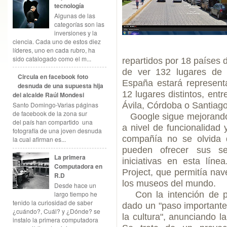
tecnología
Algunas de las
categorías son las
inversiones y la
ciencia. Cada uno de estos diez
líderes, uno en cada rubro, ha
sido catalogado como el m...
repartidos por 18 países d
de ver 132 lugares de 
Circula en facebook foto
España estará represen
desnuda de una supuesta hija
12 lugares distintos, entr
del alcalde Raúl Mondesi
Ávila, Córdoba o Santiag
Santo Domingo-Varias páginas
de facebook de la zona sur
Google sigue mejorando s
del país han compartido una
a nivel de funcionalidad 
fotografía de una joven desnuda
compañía no se olvida d
la cual afirman es...
pueden ofrecer sus ser
La primera
iniciativas en esta lín
Computadora en
Project, que permitía nav
R.D
los museos del mundo.
Desde hace un
Con la intención de pr
largo tiempo he
tenido la curiosidad de saber
dado un "paso importante
¿cuándo?, Cuál? y ¿Dónde? se
la cultura", anunciando 
instalo la primera computadora