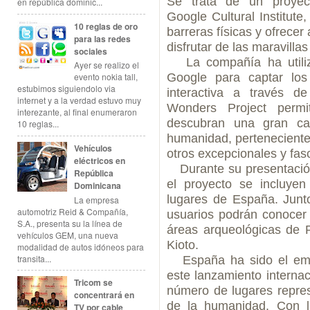
Se trata de un proyec
en república dominic...
Google Cultural Institute
10 reglas de oro
barreras físicas y ofrecer 
para las redes
disfrutar de las maravilla
sociales
La compañía ha utiliza
Ayer se realizo el
Google para captar los
evento nokia tall,
estubimos siguiendolo via
interactiva a través 
internet y a la verdad estuvo muy
Wonders Project permi
interezante, al final enumeraron
descubran una gran can
10 reglas...
humanidad, perteneciente
Vehículos
otros excepcionales y fas
eléctricos en
Durante su presentación
República
el proyecto se incluyen
Dominicana
lugares de España. Junt
La empresa
automotriz Reid & Compañía,
usuarios podrán conocer
S.A., presenta su la línea de
áreas arqueológicas de 
vehículos GEM, una nueva
Kioto.
modalidad de autos idóneos para
transita...
España ha sido el empl
este lanzamiento interna
Tricom se
número de lugares represe
concentrará en
de la humanidad. Con l
TV por cable