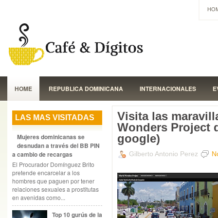
HO
HOME
REPUBLICA DOMINICANA
INTERNACIONALES
E
Visita las maravi
LAS MAS VISITADAS
Wonders Project 
google)
Mujeres dominicanas se
desnudan a través del BB PIN
Gilberto Antonio Perez
N
a cambio de recargas
El Procurador Domínguez Brito
pretende encarcelar a los
hombres que paguen por tener
relaciones sexuales a prostitutas
en avenidas como...
Top 10 gurús de la