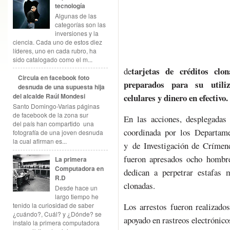
tecnología
Algunas de las
categorías son las
inversiones y la
ciencia. Cada uno de estos diez
líderes, uno en cada rubro, ha
sido catalogado como el m...
tarjetas de créditos clon
de
Circula en facebook foto
preparados para su utiliz
desnuda de una supuesta hija
del alcalde Raúl Mondesi
celulares y dinero en efectivo.
Santo Domingo-Varias páginas
de facebook de la zona sur
En las acciones, desplegada
del país han compartido una
coordinada por los Departamen
fotografía de una joven desnuda
la cual afirman es...
y de Investigación de Crímen
fueron apresados ocho hombr
La primera
Computadora en
dedican a perpetrar estafas m
R.D
clonadas.
Desde hace un
largo tiempo he
Los arrestos fueron realizado
tenido la curiosidad de saber
¿cuándo?, Cuál? y ¿Dónde? se
apoyado en rastreos electrónico
instalo la primera computadora