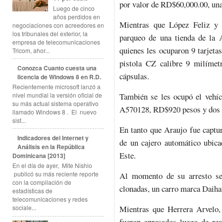
por valor de RD$60,000.00, un
Luego de cinco
años perdidos en
Mientras que López Feliz y
negociaciones con acreedores en
los tribunales del exterior, la
parqueo de una tienda de la 
empresa de telecomunicaciones
quienes les ocuparon 9 tarjeta
Tricom, ahor...
pistola CZ calibre 9 milímet
Conozca Cuanto cuesta una
cápsulas.
licencia de Windows 8 en R.D.
Recientemente microsoft lanzó a
nivel mundial la versión oficial de
También se les ocupó el vehíc
su más actual sistema operativo
A570128, RD$920 pesos y dos c
llamado Windows 8 . El nuevo
sist...
En tanto que Araujo fue captur
Indicadores del Internet y
de un cajero automático ubi
Análisis en la República
Este.
Dominicana [2013]
En el día de ayer, Mite Nishio
publicó su más reciente reporte
Al momento de su arresto se
con la compilación de
clonadas, un carro marca Daihat
estadísticas de
telecomunicaciones y redes
Mientras que Herrera Arvelo, 
sociale...
fueron apresados luego de rea