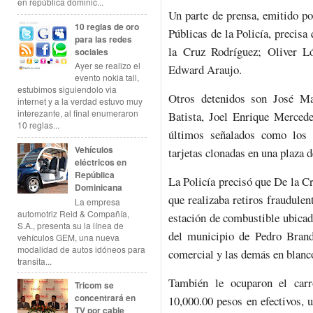
en república dominic...
Un parte de prensa, emitido p
10 reglas de oro
Públicas de la Policía, precis
para las redes
la Cruz Rodríguez; Oliver L
sociales
Ayer se realizo el
Edward Araujo.
evento nokia tall,
estubimos siguiendolo via
Otros detenidos son José Ma
internet y a la verdad estuvo muy
interezante, al final enumeraron
Batista, Joel Enrique Mercede
10 reglas...
últimos señalados como los 
Vehículos
tarjetas clonadas en una plaza 
eléctricos en
República
La Policía precisó que De la 
Dominicana
que realizaba retiros fraudulen
La empresa
automotriz Reid & Compañía,
estación de combustible ubicad
S.A., presenta su la línea de
del municipio de Pedro Brand
vehículos GEM, una nueva
modalidad de autos idóneos para
comercial y las demás en blanc
transita...
También le ocuparon el carr
Tricom se
concentrará en
10,000.00 pesos en efectivos, 
TV por cable