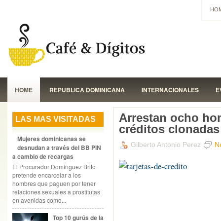
HO
HOME
REPUBLICA DOMINICANA
INTERNACIONALES
E
Arrestan ocho hom
LAS MAS VISITADAS
créditos clonadas
Mujeres dominicanas se
Gilberto Antonio Perez
N
desnudan a través del BB PIN
a cambio de recargas
El Procurador Domínguez Brito
pretende encarcelar a los
hombres que paguen por tener
relaciones sexuales a prostitutas
en avenidas como...
Top 10 gurús de la