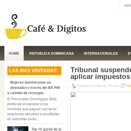
HO
HOME
REPUBLICA DOMINICANA
INTERNACIONALES
E
Tribunal suspend
LAS MAS VISITADAS
aplicar impuestos
Mujeres dominicanas se
Gilberto Antonio Perez
N
desnudan a través del BB PIN
a cambio de recargas
El Procurador Domínguez Brito
pretende encarcelar a los
hombres que paguen por tener
relaciones sexuales a prostitutas
en avenidas como...
Top 10 gurús de la