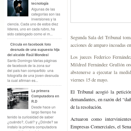
tecnología
Algunas de las
categorías son las
inversiones y la
ciencia. Cada uno de estos diez
líderes, uno en cada rubro, ha
sido catalogado como el m...
Segunda Sala del Tribunal toma
Circula en facebook foto
acciones de amparo incoadas en
desnuda de una supuesta hija
del alcalde Raúl Mondesi
Los jueces Federico Fernández
Santo Domingo-Varias páginas
Mildred Fernández Grullón or
de facebook de la zona sur
del país han compartido una
abstenerse a ejecutar la medid
fotografía de una joven desnuda
viernes 15 de mayo.
la cual afirman es...
La primera
El Tribunal acogió la petició
Computadora en
demandantes, en razón del “dañ
R.D
de la resolución.
Desde hace un
largo tiempo he
tenido la curiosidad de saber
Actuaron como interviniente
¿cuándo?, Cuál? y ¿Dónde? se
Empresas Comerciales, el Senad
instalo la primera computadora