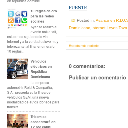
en república dominic...
FUENTE
10 reglas de oro
para las redes
Posted in:
Avance en R.D
,
Co
sociales
Ayer se realizo el
Dominicano
,
Internet
,
Leyes
,
Taza
evento nokia tall,
estubimos siguiendolo via
internet y a la verdad estuvo muy
Entrada más reciente
interezante, al final enumeraron
10 reglas...
Vehículos
0 comentarios:
eléctricos en
República
Publicar un comentario
Dominicana
La empresa
automotriz Reid & Compañía,
S.A., presenta su la línea de
vehículos GEM, una nueva
modalidad de autos idóneos para
transita...
Tricom se
concentrará en
TV por cable